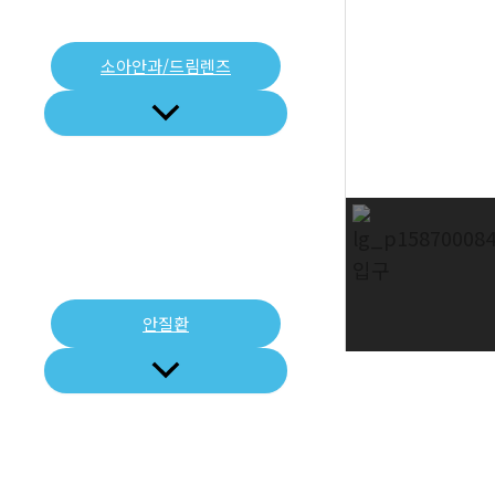
소아안과/드림렌즈
안질환