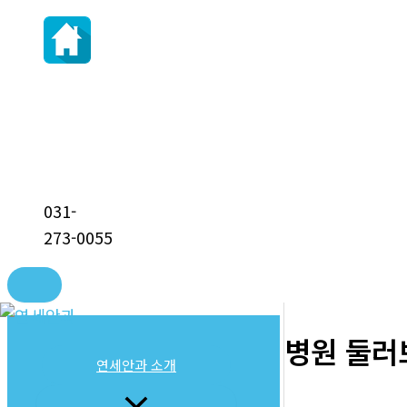
031-
273-0055
콘
텐
병원 둘러
츠
연세안과 소개
로