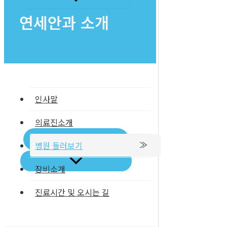
건
연세안과 소개
너
뛰
기
인사말
의료진소개
백내장/노안
병원 둘러보기
장비소개
진료시간 및 오시는 길