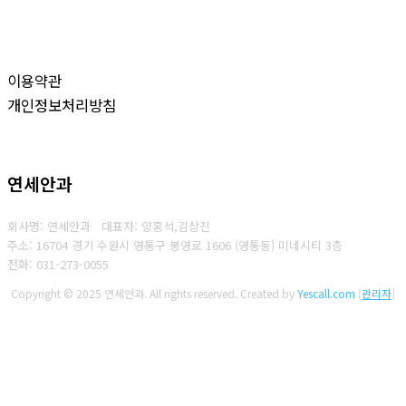
이용약관
개인정보처리방침
연세안과
회사명: 연세안과 대표자: 양홍석,김상진
주소: 16704 경기 수원시 영통구 봉영로 1606 (영통동) 미네시티 3층
전화: 031-273-0055
Copyright © 2025 연세안과. All rights reserved.
Created by
Yescall.com
[
관리자
]