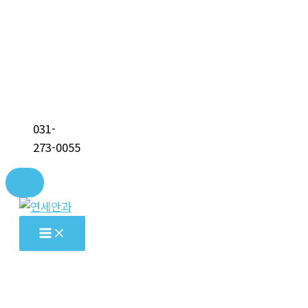
031-
273-0055
콘
텐
츠
로
건
너